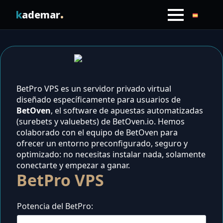
.
k
ademar
Alojamiento Web rápido y seguro
BetPro VPS es un servidor privado virtual
Almacenamiento en la nube
VPS para StrategyQuant X
diseñado específicamente para usuarios de
BetOven
, el software de apuestas automatizadas
RGPD y textos legales para tu web
VPS Trading
(surebets y valuebets) de BetOven.io. Hemos
Automatización e IA
colaborado con el equipo de BetOven para
Auditoría SEO gratuita
Dual AMD EPYC
ofrecer un entorno preconfigurado, seguro y
Desarrollo a Medida
Ahorro en suscripciones de software SaaS
optimizado: no necesitas instalar nada, solamente
conectarte y empezar a ganar.
VPS BetPro
Contacta con nosotros
BetPro VPS
Traducción de Webs Oxygen
Sobre Kademar
WPML Oxygen Connector
Hosting reseller B2B
Blog
Potencia del BetPro
Infraestructura para alumnos