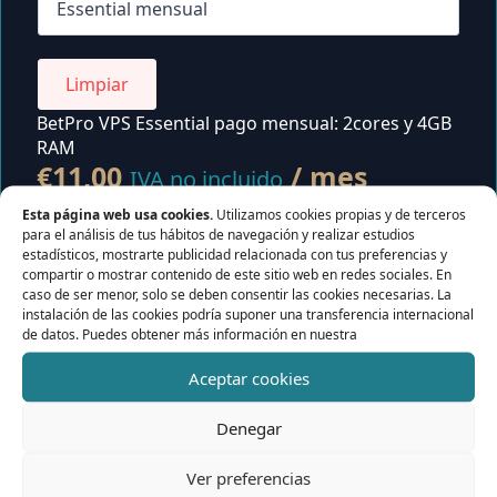
Contacta con nosotros
Servidor de licencias para robots de MetaTrader
Área cliente
Limpiar
BetPro VPS Essential pago mensual: 2cores y 4GB
RAM
€
11,00
/ mes
IVA no incluido
BetPro
Esta página web usa cookies.
Utilizamos cookies propias y de terceros
VPS
Activar Mi Plan
cantidad
para el análisis de tus hábitos de navegación y realizar estudios
estadísticos, mostrarte publicidad relacionada con tus preferencias y
compartir o mostrar contenido de este sitio web en redes sociales. En
SKU:
BetPro-Essential_win-mensual
caso de ser menor, solo se deben consentir las cookies necesarias. La
Categoría:
BetPro
instalación de las cookies podría suponer una transferencia internacional
de datos. Puedes obtener más información en nuestra
Aceptar cookies
Denegar
.
k
ademar
Ver preferencias