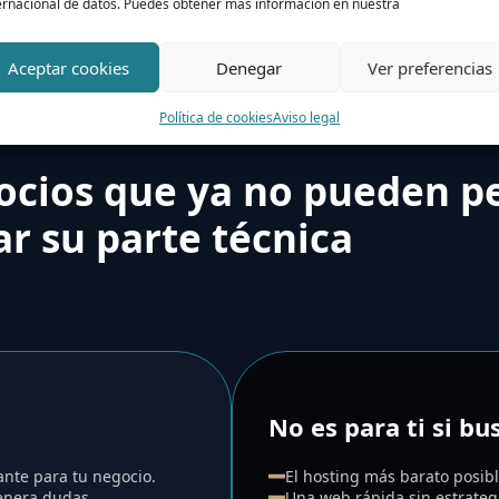
ernacional de datos. Puedes obtener más información en nuestra
Aceptar cookies
Denegar
Ver preferencias
Política de cookies
Aviso legal
ocios que ya no pueden p
r su parte técnica
No es para ti si bu
ante para tu negocio.
El hosting más barato posibl
genera dudas.
Una web rápida sin estrategi