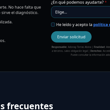
¿En qué podemos ayudarte?
*
te. No hace falta que
sirve el diagnóstico.
lizada.
RGPD
He leído y acepto la
política
*
Enviar solicitud
os.
Responsable:
Adonay Torras Alsina |
Finalidad:
Aten
a terceros, salvo obligación legal |
Derechos:
Acceder
Puede consultar la información adi
s frecuentes