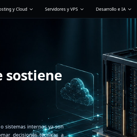
sting y Cloud
Servidores y VPS
Desarrollo e IA
e sostiene
 o sistemas internos ya son
mar decisiones técnicas a