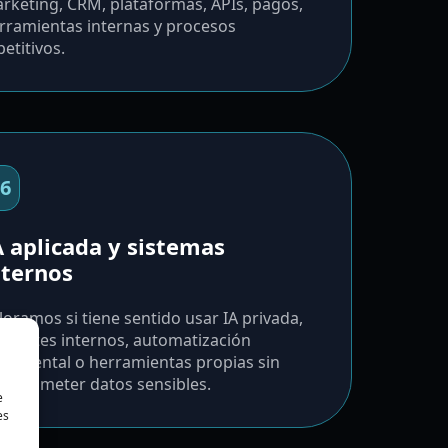
rketing, CRM, plataformas, APIs, pagos,
rramientas internas y procesos
petitivos.
6
A aplicada y sistemas
nternos
loramos si tiene sentido usar IA privada,
istentes internos, automatización
cumental o herramientas propias sin
mprometer datos sensibles.
e
es