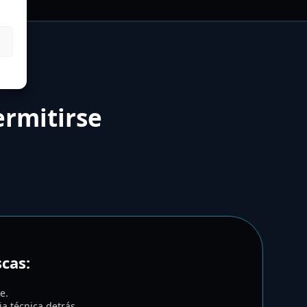
ermitirse
scas:
e.
a técnica detrás.