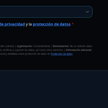
 de privacidad
y la
protección de datos
*
der solicitud |
Legitimación:
Consentimiento |
Destinatarios:
No se cederán datos
, rectificar y suprimir los datos, así como otros derechos |
Información adicional:
cional y detallada sobre protección de datos en
Protección de datos
.