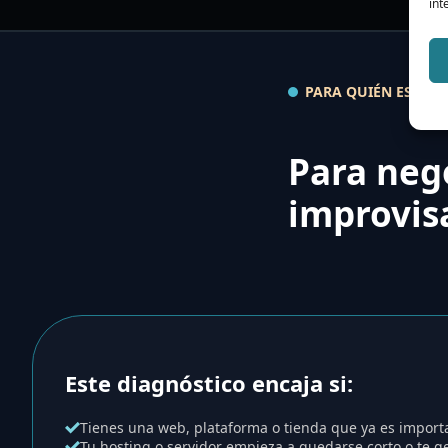
int
PARA QUIÉN ES
Para neg
improvisa
Este diagnóstico encaja si:
Tienes una web, plataforma o tienda que ya es import
Tu hosting o servidor empieza a quedarse corto o te 