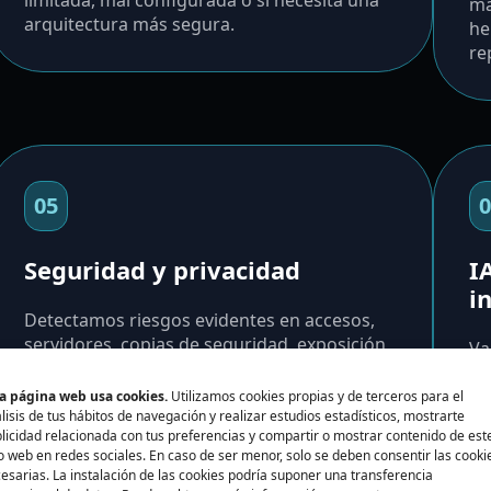
limitada, mal configurada o si necesita una
ma
arquitectura más segura.
he
re
05
0
Seguridad y privacidad
I
i
Detectamos riesgos evidentes en accesos,
servidores, copias de seguridad, exposición
Va
de datos, dependencias externas y
as
mantenimiento.
do
a página web usa cookies.
Utilizamos cookies propias y de terceros para el
lisis de tus hábitos de navegación y realizar estudios estadísticos, mostrarte
co
licidad relacionada con tus preferencias y compartir o mostrar contenido de est
io web en redes sociales. En caso de ser menor, solo se deben consentir las cooki
esarias. La instalación de las cookies podría suponer una transferencia