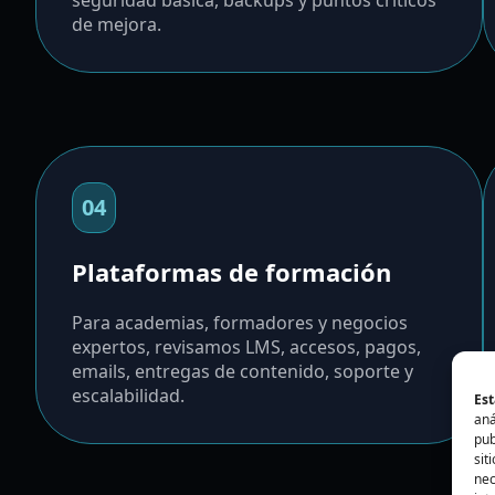
seguridad básica, backups y puntos críticos
de mejora.
04
Plataformas de formación
Para academias, formadores y negocios
expertos, revisamos LMS, accesos, pagos,
emails, entregas de contenido, soporte y
escalabilidad.
Est
aná
pub
sit
nec