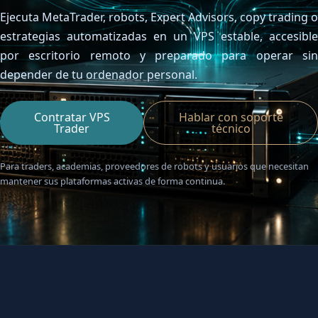
Contacta con nosotros
Ejecuta MetaTrader, robots, Expert Advisors, copy trading o
Servidor de licencias para robots de MetaTrader
Área cliente
estrategias automatizadas en un VPS estable, accesible
por escritorio remoto y preparado para operar sin
depender de tu ordenador personal.
Contratar VPS
Hablar con soporte
Trader
técnico
Para traders, academias, proveedores de robots y usuarios que necesitan
mantener sus plataformas activas de forma continua.