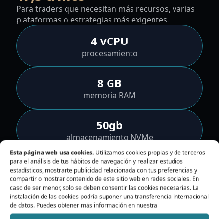
Para traders que necesitan más recursos, varias
plataformas o estrategias más exigentes.
4 vCPU
procesamiento
8 GB
memoria RAM
50gb
almacenamiento NVMe
Esta página web usa cookies.
Utilizamos cookies propias y de terceros
para el análisis de tus hábitos de navegación y realizar estudios
24/7
estadísticos, mostrarte publicidad relacionada con tus preferencias y
servidor activo
compartir o mostrar contenido de este sitio web en redes sociales. En
caso de ser menor, solo se deben consentir las cookies necesarias. La
instalación de las cookies podría suponer una transferencia internacional
Más capacidad para múltiples terminales.
de datos. Puedes obtener más información en nuestra
Acceso por escritorio remoto.