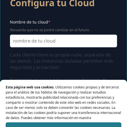
Configura tu Cloud
Contacta con nosotros
Servidor de licencias para robots de MetaTrader
Área cliente
(required)
Nombre de tu cloud
*
Recuerda que no se podrá cambiar en el futuro.
Cada cliente tiene su propia nube, separada de
las demás. Las instancias aisladas permiten más
seguridad y privacidad.
El nombre se usará para crear la dirección de
acceso a tu cloud. Por ejemplo:
Esta página web usa cookies.
Utilizamos cookies propias y de terceros
micloud.cloudprivadoseguro.com
para el análisis de tus hábitos de navegación y realizar estudios
estadísticos, mostrarte publicidad relacionada con tus preferencias y
compartir o mostrar contenido de este sitio web en redes sociales. En
caso de ser menor, solo se deben consentir las cookies necesarias. La
instalación de las cookies podría suponer una transferencia internacional
de datos. Puedes obtener más información en nuestra
Activar Mi Plan