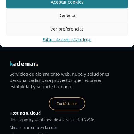
Aceptar cookies
SKU:
CloudStorage30GB-mensual
Denegar
Categoría:
Almacenamiento cloud
Ver preferencias
Política de cookies
Aviso legal
.
k
ademar
Servicios de alojamiento web, nube y soluciones
personalizadas para proyectos que requieren
estabilidad y soporte humano.
Contáctanos
Hosting & Cloud
Hosting web y wordpress de alta velocidad NVMe
Almacenamiento en la nube