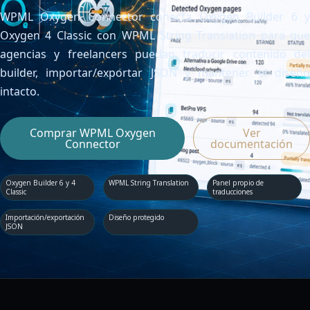
Contacta con nosotros
WPML Oxygen Connector conecta Oxygen Builder 6 y
Servidor de licencias para robots de MetaTrader
Área cliente
Oxygen 4 Classic con WPML String Translation para que
agencias y freelancers puedan traducir contenido del
builder, importar/exportar JSON y mantener el diseño
intacto.
Comprar WPML Oxygen
Ver
Connector
documentación
Oxygen Builder 6 y 4
WPML String Translation
Panel propio de
Classic
traducciones
Importación/exportación
Diseño protegido
JSON