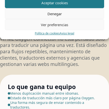
Aceptar cookies
mantienen webs
Denegar
Oxygen multilingües.
Ver preferencias
Política de cookies
Aviso legal
WPML Oxygen Connector no está pensado solo
para traducir una página una vez. Está diseñado
para flujos repetibles, mantenimiento de
clientes, traductores externos y agencias que
gestionan varias webs multilingües.
Lo que gana tu equipo
Menos duplicación manual entre idiomas.
Estado de traducción más claro por página Oxygen.
Una forma más segura de enviar contenido a
traductores.